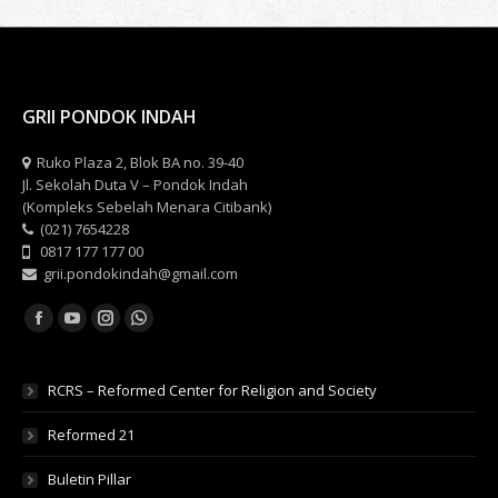
Twitter
WhatsApp
Facebook
GRII PONDOK INDAH
Ruko Plaza 2, Blok BA no. 39-40
Jl. Sekolah Duta V – Pondok Indah
(Kompleks Sebelah Menara Citibank)
(021) 7654228
0817 177 177 00
grii.pondokindah@gmail.com
Find us on:
Facebook
YouTube
Instagram
Whatsapp
RCRS – Reformed Center for Religion and Society
Reformed 21
Buletin Pillar