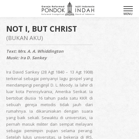
NOT I, BUT CHRIST
(BUKAN AKU)
Text: Mrs. A. A. Whiddington
Music: Ira D. Sankey
Ira David Sankey (28 Agt 1840 – 13 Agt 1908)
terkenal sebagai penyanyi lagu gospel yang
mendampingi penginjil D. L. Moody. Ia lahir di
luar kota Pennsylvania, Amerika Serikat. Ia
bertobat diusia 16 tahun pada satu KKR di
sebuah gereja metodis tidak jauh dari
rumahnya. Ia dikaruniakan dengan suara
yang baik sekali. Sewaktu di universitas, ia
pernah masuk militer dan sempat melayani
sebagai pemimpin pujian selama perang.
Setelah lulus universitas, ia bekerja di IRS,