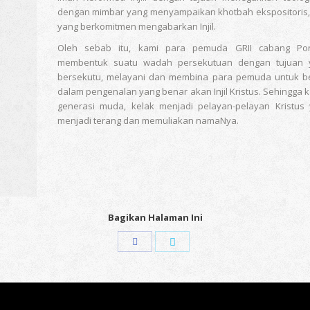
dengan mimbar yang menyampaikan khotbah ekspositoris,
yang berkomitmen mengabarkan Injil.
Oleh sebab itu, kami para pemuda GRII cabang Po
membentuk suatu wadah persekutuan dengan tujuan 
bersekutu, melayani dan membina para pemuda untuk b
dalam pengenalan yang benar akan Injil Kristus. Sehingga 
generasi muda, kelak menjadi pelayan-pelayan Kristus 
menjadi terang dan memuliakan namaNya.
Bagikan Halaman Ini
Share
Share
with
with
Facebook
Twitter