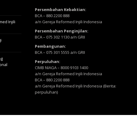
Persembahan Kebaktian:
BCA – 880 2200 888
ed Injili
a/n Gereja Reformed Injili Indonesia
Persembahan Penginjilan:
BCA – 075 302 1130 a/n GRII
i
Pembangunan:
BCA – 075 301 5555 a/n GRII
ng
Perpuluhan:
ional
CIMB NIAGA – 8000 9103 1400
a/n Gereja Reformed Injili Indonesia
BCA – 880 2200 888
a/n Gereja Reformed Injili Indonesia (Berita:
perpuluhan)