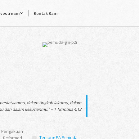
ivestream
Kontak Kami
 perkataanmu, dalam tingkah lakumu, dalam
 dan dalam kesucianmu.” – 1 Timotius 4:12
ar Pengakuan
Tentang PA Pemuda
i Reformed,