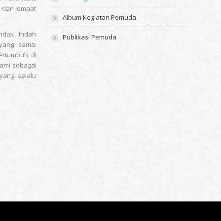
 dan jemaat
Album Kegiatan Pemuda
ndok Indah
Publikasi Pemuda
yang sama:
ertumbuh di
kami sebagai
yang selalu