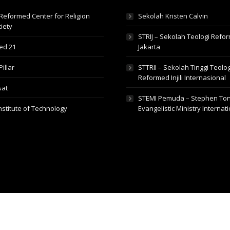
Reformed Center for Religion
Sekolah Kristen Calvin
iety
STRIJ – Sekolah Teologi Reform
ed 21
Jakarta
Pillar
STTRII – Sekolah Tinggi Teolog
Reformed Injili Internasional
sat
STEMI Pemuda – Stephen To
Institute of Technology
Evangelistic Ministry Internat