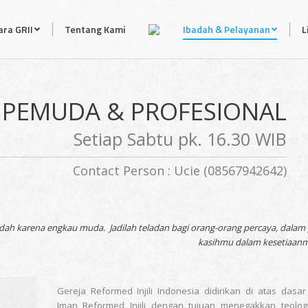
ra GRII
Tentang Kami
Ibadah & Pelayanan
L
 PEMUDA & PROFESIONAL
Setiap Sabtu pk. 16.30 WIB
Contact Person : Ucie (08567942642)
h karena engkau muda. Jadilah teladan bagi orang-orang percaya, dalam
kasihmu dalam kesetiaanmu
Gereja Reformed Injili Indonesia didirikan di atas das
Iman Reformed Injili dengan tujuan menegakkan teolog