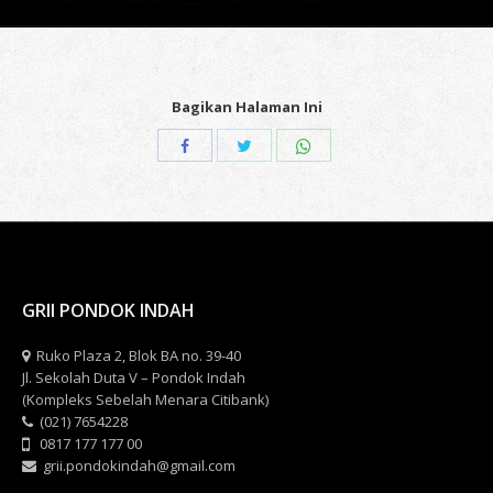
Bagikan Halaman Ini
Share
Share
Share
with
with
with
Twitter
WhatsApp
Facebook
GRII PONDOK INDAH
Ruko Plaza 2, Blok BA no. 39-40
Jl. Sekolah Duta V – Pondok Indah
(Kompleks Sebelah Menara Citibank)
(021) 7654228
0817 177 177 00
grii.pondokindah@gmail.com