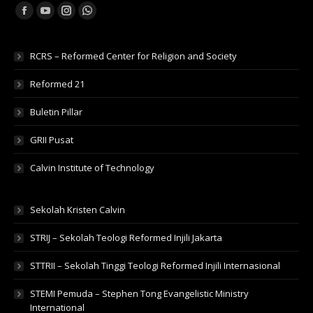
Find us on:
Facebook
YouTube
Instagram
Whatsapp
RCRS – Reformed Center for Religion and Society
Reformed 21
Buletin Pillar
GRII Pusat
Calvin Institute of Technology
Sekolah Kristen Calvin
STRIJ – Sekolah Teologi Reformed Injili Jakarta
STTRII – Sekolah Tinggi Teologi Reformed Injili Internasional
STEMI Pemuda – Stephen Tong Evangelistic Ministry
International