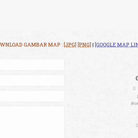
WNLOAD GAMBAR MAP :
[JPG]
[PNG]
|
[GOOGLE MAP LI
R
Jl.
(Ko