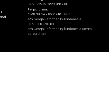
BCA – 075 301 5555 a/n GRII
Perpuluhan:
ng
CIMB NIAGA – 8000 9103 1400
ional
a/n Gereja Reformed Injili Indonesia
BCA – 880 2200 888
a/n Gereja Reformed Injili Indonesia (Berita:
perpuluhan)