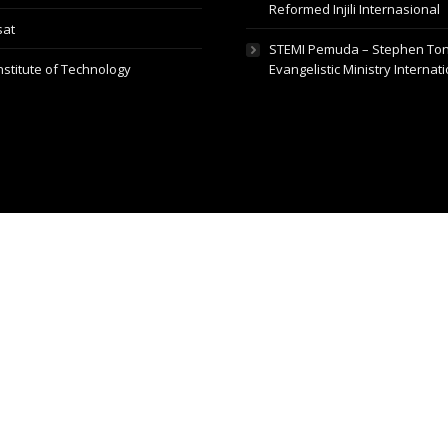
Reformed Injili Internasional
sat
STEMI Pemuda – Stephen To
Institute of Technology
Evangelistic Ministry Internat