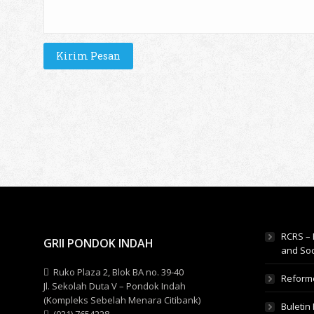
RCRS – 
GRII PONDOK INDAH
and Soc
Ruko Plaza 2, Blok BA no. 39-40
Reform
Jl. Sekolah Duta V – Pondok Indah
(Kompleks Sebelah Menara Citibank)
Buletin 