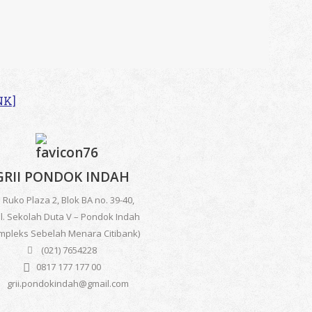
NK]
GRII PONDOK INDAH
uko Plaza 2, Blok BA no. 39-40,
 Sekolah Duta V – Pondok Indah
mpleks Sebelah Menara Citibank)
(021) 7654228
0817 177 177 00
grii.pondokindah@gmail.com