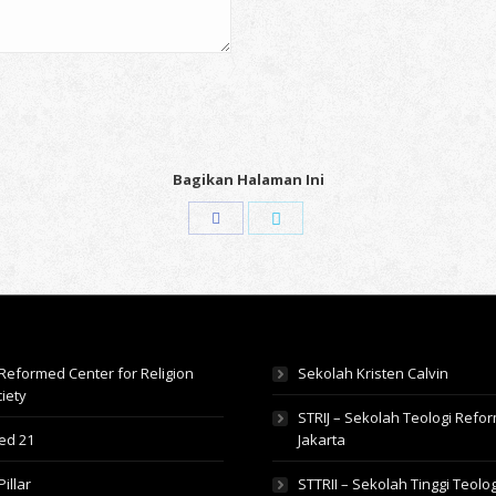
Bagikan Halaman Ini
Share
Share
with
with
Facebook
Twitter
Reformed Center for Religion
Sekolah Kristen Calvin
iety
STRIJ – Sekolah Teologi Reform
ed 21
Jakarta
Pillar
STTRII – Sekolah Tinggi Teolog