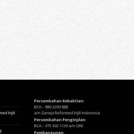
Persembahan Kebaktian:
BCA – 880 2200 888
ed Injili
a/n Gereja Reformed Injili Indonesia
Persembahan Penginjilan:
BCA – 075 302 1130 a/n GRII
i
Pembangunan: