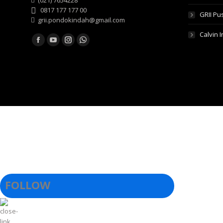
(021) 7654228
0817 177 177 00
GRII Pu
grii.pondokindah@gmail.com
Calvin 
Find us on:
Facebook
YouTube
Instagram
Whatsapp
FOLLOW