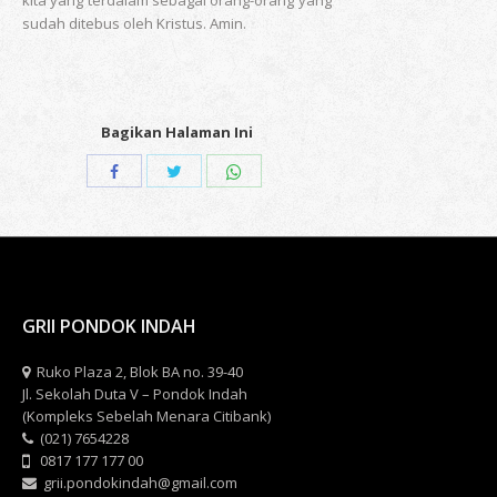
kita yang terdalam sebagai orang-orang yang
sudah ditebus oleh Kristus. Amin.
Bagikan Halaman Ini
Share
Share
Share
with
with
with
Twitter
WhatsApp
Facebook
GRII PONDOK INDAH
Ruko Plaza 2, Blok BA no. 39-40
Jl. Sekolah Duta V – Pondok Indah
(Kompleks Sebelah Menara Citibank)
(021) 7654228
0817 177 177 00
grii.pondokindah@gmail.com