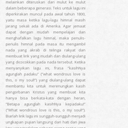
melainkan diteruskan dari mulut ke mulut
dalam beberapa generasi. Teks untuk lagu ini
diperkirakan muncul pada awal tahun 1800,
yaitu masa ketika lagu-lagu himnal masih
jarang sekali ada di Amerika. Agar jemaat
dapat dengan mudah mempelajari dan
menghafalkan lagu himnal, maka penulis-
penulis himnal pada masa itu mengambil
nada yang akrab di telinga rakyat dan
membuat lirik yang mudah dan diulang-ulang
yang dicocokkan pada nada tersebut. Ketika
menyanyikan lagu ini, frasa ”kasihNya
agunglah padaku” (”what wondrous love is
this, o my soul!”) yang diulang-ulang dapat
membantu kita untuk merenungkan kasih
pengorbanan Kristus yang membuat kita
hanya bisa berkata-kata dengan heran,
”Betapa agunglah kasihNya kepadaku!”
(”What wondrous love is this, o my soul!”).
Biarlah lirik lagu ini sungguh-sungguh menjadi
ungkapan pujian langsung dari hati dan jiwa