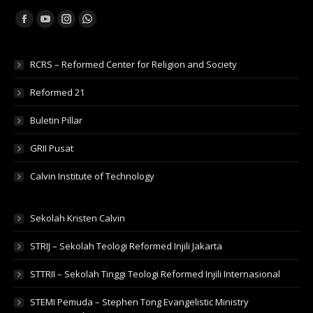
Find us on:
Facebook
YouTube
Instagram
Whatsapp
RCRS – Reformed Center for Religion and Society
Reformed 21
Buletin Pillar
GRII Pusat
Calvin Institute of Technology
Sekolah Kristen Calvin
STRIJ – Sekolah Teologi Reformed Injili Jakarta
STTRII – Sekolah Tinggi Teologi Reformed Injili Internasional
STEMI Pemuda – Stephen Tong Evangelistic Ministry