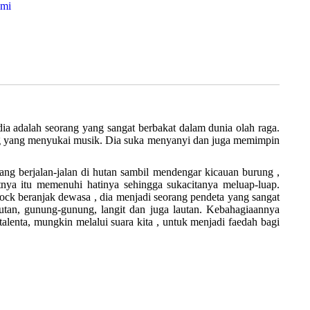
ami
dia adalah seorang yang sangat berbakat dalam dunia olah raga.
ang yang menyukai musik. Dia suka menyanyi dan juga memimpin
dang berjalan-jalan di hutan sambil mendengar kicauan burung ,
tnya itu memenuhi hatinya sehingga sukacitanya meluap-luap.
ock beranjak dewasa , dia menjadi seorang pendeta yang sangat
utan, gunung-gunung, langit dan juga lautan. Kebahagiaannya
lenta, mungkin melalui suara kita , untuk menjadi faedah bagi