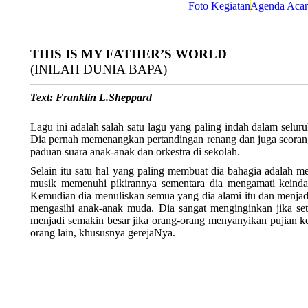
Foto Kegiatan
Agenda Acar
THIS IS MY FATHER’S WORLD
(INILAH DUNIA BAPA)
Text: Franklin L.Sheppard
Lagu ini adalah salah satu lagu yang paling indah dalam selur
Dia pernah memenangkan pertandingan renang dan juga seorang
paduan suara anak-anak dan orkestra di sekolah.
Selain itu satu hal yang paling membuat dia bahagia adalah me
musik memenuhi pikirannya sementara dia mengamati keindaha
Kemudian dia menuliskan semua yang dia alami itu dan menjadi
mengasihi anak-anak muda. Dia sangat menginginkan jika set
menjadi semakin besar jika orang-orang menyanyikan pujian ke
orang lain, khususnya gerejaNya.