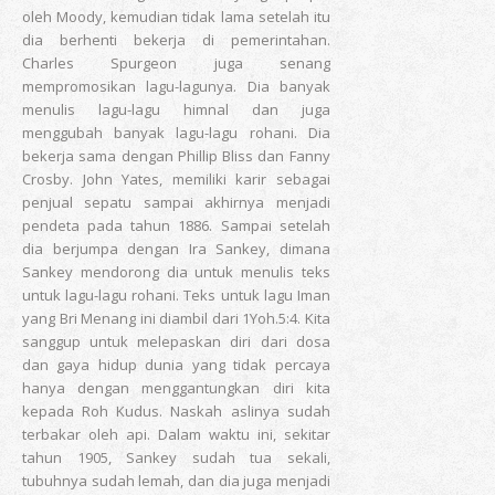
oleh Moody, kemudian tidak lama setelah itu
dia berhenti bekerja di pemerintahan.
Charles Spurgeon juga senang
mempromosikan lagu-lagunya. Dia banyak
menulis lagu-lagu himnal dan juga
menggubah banyak lagu-lagu rohani. Dia
bekerja sama dengan Phillip Bliss dan Fanny
Crosby. John Yates, memiliki karir sebagai
penjual sepatu sampai akhirnya menjadi
pendeta pada tahun 1886. Sampai setelah
dia berjumpa dengan Ira Sankey, dimana
Sankey mendorong dia untuk menulis teks
untuk lagu-lagu rohani. Teks untuk lagu Iman
yang Bri Menang ini diambil dari 1Yoh.5:4. Kita
sanggup untuk melepaskan diri dari dosa
dan gaya hidup dunia yang tidak percaya
hanya dengan menggantungkan diri kita
kepada Roh Kudus. Naskah aslinya sudah
terbakar oleh api. Dalam waktu ini, sekitar
tahun 1905, Sankey sudah tua sekali,
tubuhnya sudah lemah, dan dia juga menjadi