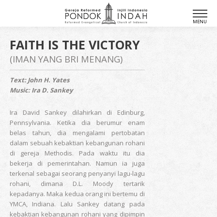
FAITH IS THE VICTORY
(IMAN YANG BRI MENANG)
Text: John H. Yates
Music: Ira D. Sankey
Ira David Sankey dilahirkan di Edinburg,
Pennsylvania. Ketika dia berumur enam
belas tahun, dia mengalami pertobatan
dalam sebuah kebaktian kebangunan rohani
di gereja Methodis. Pada waktu itu dia
bekerja di pemerintahan. Namun ia juga
terkenal sebagai seorang penyanyi lagu-lagu
rohani, dimana D.L. Moody tertarik
kepadanya. Maka kedua orang ini bertemu di
YMCA, Indiana. Lalu Sankey datang pada
kebaktian kebangunan rohani yang dipimpin