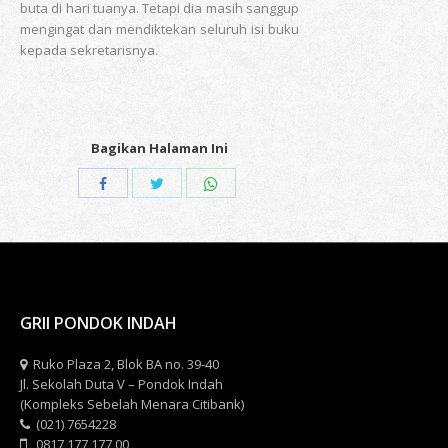
buta di hari tuanya. Tetapi dia masih sanggup
mengingat dan mendiktekan seluruh isi buku
kepada sekretarisnya.
Bagikan Halaman Ini
Share
Share
Share
with
with
with
Twitter
WhatsApp
Facebook
GRII PONDOK INDAH
Ruko Plaza 2, Blok BA no. 39-40
Jl. Sekolah Duta V – Pondok Indah
(Kompleks Sebelah Menara Citibank)
(021) 7654228
0817 177 177 00