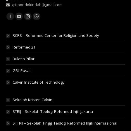
grii.pondokindah@gmail.com
Find us on:
Facebook
YouTube
Instagram
Whatsapp
RCRS – Reformed Center for Religion and Society
Reformed 21
Buletin Pillar
GRII Pusat
Calvin Institute of Technology
Sekolah Kristen Calvin
STRIJ – Sekolah Teologi Reformed Injili Jakarta
STTRII – Sekolah Tinggi Teologi Reformed Injili Internasional