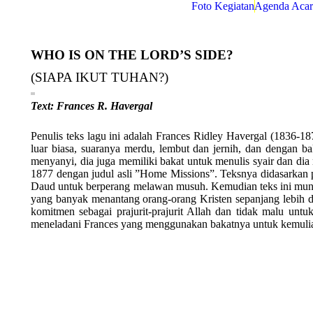
Foto Kegiatan
Agenda Acar
WHO IS ON THE LORD’S SIDE?
(SIAPA IKUT TUHAN?)
Text: Frances R. Havergal
Penulis teks lagu ini adalah Frances Ridley Havergal (1836-1
luar biasa, suaranya merdu, lembut dan jernih, dan dengan b
menyanyi, dia juga memiliki bakat untuk menulis syair dan d
1877 dengan judul asli ”Home Missions”. Teksnya didasarkan 
Daud untuk berperang melawan musuh. Kemudian teks ini muncul
yang banyak menantang orang-orang Kristen sepanjang lebih da
komitmen sebagai prajurit-prajurit Allah dan tidak malu unt
meneladani Frances yang menggunakan bakatnya untuk kemulia