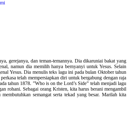
ami
nya, gerejanya, dan teman-temannya. Dia dikaruniai bakat yang
kenal, namun dia memilih hanya bernyanyi untuk Yesus. Selain
al Yesus. Dia menulis teks lagu ini pada bulan Oktober tahun
perkasa telah mempersiapkan diri untuk bergabung dengan raja
da tahun 1878. ”Who is on the Lord’s Side” telah menjadi lagu
an rohani. Sebagai orang Kristen, kita harus berani mengambil
tu membutuhkan semangat serta tekad yang besar. Marilah kita