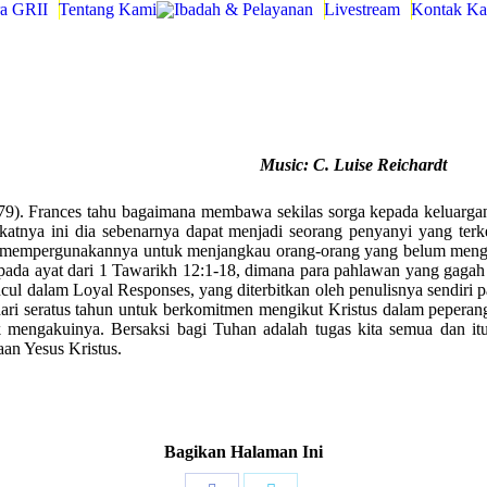
a GRII
Tentang Kami
Ibadah & Pelayanan
Livestream
Kontak K
Music: C. Luise Reichardt
879). Frances tahu bagaimana membawa sekilas sorga kepada keluarga
akatnya ini dia sebenarnya dapat menjadi seorang penyanyi yang ter
ia mempergunakannya untuk menjangkau orang-orang yang belum mengen
pada ayat dari 1 Tawarikh 12:1-18, dimana para pahlawan yang gagah 
 dalam Loyal Responses, yang diterbitkan oleh penulisnya sendiri pa
ri seratus tahun untuk berkomitmen mengikut Kristus dalam peperang
uk mengakuinya. Bersaksi bagi Tuhan adalah tugas kita semua dan i
an Yesus Kristus.
Bagikan Halaman Ini