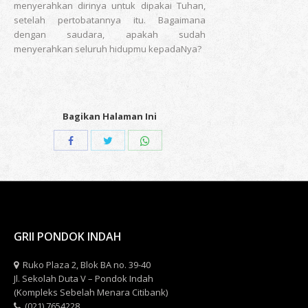
menyerahkan dirinya untuk dipakai Tuhan,
setelah pertobatannya itu. Bagaimana
dengan saudara, apakah sudah
menyerahkan seluruh hidupmu kepadaNya?
Bagikan Halaman Ini
Share
Share
Share
with
with
with
Twitter
WhatsApp
Facebook
GRII PONDOK INDAH
Ruko Plaza 2, Blok BA no. 39-40
Jl. Sekolah Duta V – Pondok Indah
(Kompleks Sebelah Menara Citibank)
(021) 7654228