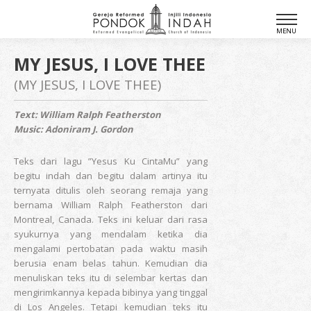
MY JESUS, I LOVE THEE
(MY JESUS, I LOVE THEE)
Text: William Ralph Featherston
Music: Adoniram J. Gordon
Teks dari lagu ”Yesus Ku CintaMu” yang
begitu indah dan begitu dalam artinya itu
ternyata ditulis oleh seorang remaja yang
bernama William Ralph Featherston dari
Montreal, Canada. Teks ini keluar dari rasa
syukurnya yang mendalam ketika dia
mengalami pertobatan pada waktu masih
berusia enam belas tahun. Kemudian dia
menuliskan teks itu di selembar kertas dan
mengirimkannya kepada bibinya yang tinggal
di Los Angeles. Tetapi kemudian teks itu