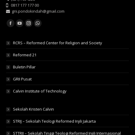
0817 177 177 00
grii.pondokindah@gmail.com
Find us on:
Facebook
YouTube
Instagram
Whatsapp
RCRS – Reformed Center for Religion and Society
Reformed 21
Buletin Pillar
GRII Pusat
Calvin Institute of Technology
Sekolah Kristen Calvin
STRIJ – Sekolah Teologi Reformed Injili Jakarta
STTRII – Sekolah Tinggi Teologi Reformed Injili Internasional