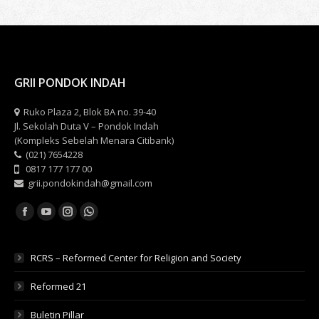
with
with
with
Twitter
WhatsApp
Facebook
GRII PONDOK INDAH
Ruko Plaza 2, Blok BA no. 39-40
Jl. Sekolah Duta V – Pondok Indah
(Kompleks Sebelah Menara Citibank)
(021) 7654228
0817 177 177 00
grii.pondokindah@gmail.com
Find us on:
Facebook
YouTube
Instagram
Whatsapp
RCRS – Reformed Center for Religion and Society
Reformed 21
Buletin Pillar