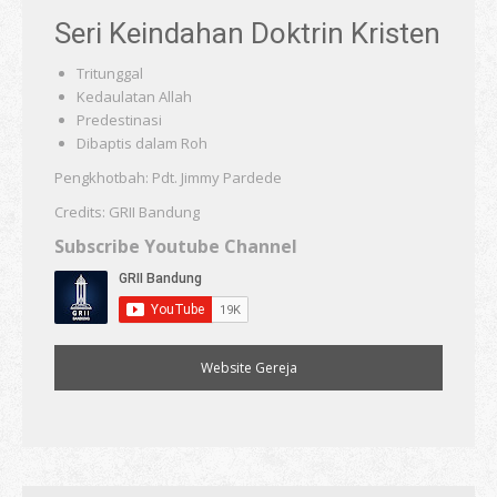
Seri Keindahan Doktrin Kristen
Tritunggal
Kedaulatan Allah
Predestinasi
Dibaptis dalam Roh
Pengkhotbah: Pdt. Jimmy Pardede
Credits: GRII Bandung
Subscribe Youtube Channel
Website Gereja